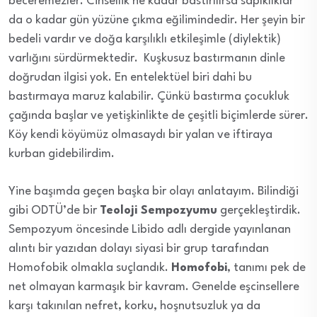
beceremezler. Cinsellik ne kadar bastırılırsa sapıklıklar
da o kadar gün yüzüne çıkma eğilimindedir. Her şeyin bir
bedeli vardır ve doğa karşılıklı etkileşimle (diylektik)
varlığını sürdürmektedir. Kuşkusuz bastırmanın dinle
doğrudan ilgisi yok. En entelektüel biri dahi bu
bastırmaya maruz kalabilir. Çünkü bastırma çocukluk
çağında başlar ve yetişkinlikte de çeşitli biçimlerde sürer.
Köy kendi köyümüz olmasaydı bir yalan ve iftiraya
kurban gidebilirdim.
Yine başımda geçen başka bir olayı anlatayım. Bilindiği
gibi ODTÜ’de bir
Teoloji Sempozyumu
gerçekleştirdik.
Sempozyum öncesinde Libido adlı dergide yayınlanan
alıntı bir yazıdan dolayı siyasi bir grup tarafından
Homofobik olmakla suçlandık.
Homofobi
, tanımı pek de
net olmayan karmaşık bir kavram. Genelde eşcinsellere
karşı takınılan nefret, korku, hoşnutsuzluk ya da