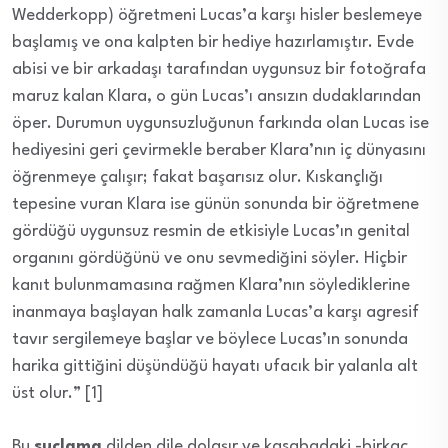
Wedderkopp) öğretmeni Lucas’a karşı hisler beslemeye
başlamış ve ona kalpten bir hediye hazırlamıştır. Evde
abisi ve bir arkadaşı tarafından uygunsuz bir fotoğrafa
maruz kalan Klara, o gün Lucas’ı ansızın dudaklarından
öper. Durumun uygunsuzluğunun farkında olan Lucas ise
hediyesini geri çevirmekle beraber Klara’nın iç dünyasını
öğrenmeye çalışır; fakat başarısız olur. Kıskançlığı
tepesine vuran Klara ise günün sonunda bir öğretmene
gördüğü uygunsuz resmin de etkisiyle Lucas’ın genital
organını gördüğünü ve onu sevmediğini söyler. Hiçbir
kanıt bulunmamasına rağmen Klara’nın söylediklerine
inanmaya başlayan halk zamanla Lucas’a karşı agresif
tavır sergilemeye başlar ve böylece Lucas’ın sonunda
harika gittiğini düşündüğü hayatı ufacık bir yalanla alt
üst olur.” [1]
Bu
suçlama
dilden dile dolaşır ve kasabadaki -birkaç