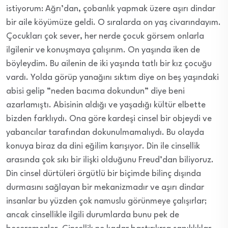
istiyorum: Ağrı’dan, çobanlık yapmak üzere aşırı dindar
bir aile köyümüze geldi. O sıralarda on yaş civarındayım.
Çocukları çok sever, her nerde çocuk görsem onlarla
ilgilenir ve konuşmaya çalışırım. On yaşında iken de
böyleydim. Bu ailenin de iki yaşında tatlı bir kız çocuğu
vardı. Yolda görüp yanağını sıktım diye on beş yaşındaki
abisi gelip “neden bacıma dokundun” diye beni
azarlamıştı. Abisinin aldığı ve yaşadığı kültür elbette
bizden farklıydı. Ona göre kardeşi cinsel bir objeydi ve
yabancılar tarafından dokunulmamalıydı. Bu olayda
konuya biraz da dini eğilim karışıyor. Din ile cinsellik
arasında çok sıkı bir ilişki olduğunu Freud’dan biliyoruz.
Din cinsel dürtüleri örgütlü bir biçimde bilinç dışında
durmasını sağlayan bir mekanizmadır ve aşırı dindar
insanlar bu yüzden çok namuslu görünmeye çalışırlar;
ancak cinsellikle ilgili durumlarda bunu pek de