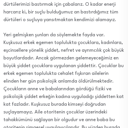
dürtülerimizi bastırmak için çabalarız. O kadar enerji
harcarız ki, bir suçlu bulduğumuz an bastırdığımız tüm
dürtüleri o suçluya yansıtmaktan kendimizi alamayız.
Yeri gelmişken şunları da söylemekte fayda var.
Kuşkusuz erkek egemen toplulukta çocuklara, kadınlara,
eşcinsellere yönelik şiddet, nefret ve ayrımcılık çok büyük
boyutlardadır. Ancak görmezden gelemeyeceğimiz en
büyük şiddet çocuklara uygulanan şiddettir. Çocuklar bu
erkek egemen toplulukta cehalet fışkıran ailelerin
elinden her gün psikolojik anlamda öldürülmektedir.
Çocukların anne ve babalarından gördüğü fiziki ve
psikolojik şiddet erkeğin kadına uyguladığı şiddetten kat
kat fazladır. Kuşkusuz burada kimseyi doğrudan
suçlayamayız. Aile otoritenin çocuklar üzerindeki
tahakkümünü sağlayan bir olgudur ve anne baba bu
otoritenin simgesel uygulayıcılarıdır. Bu yüzden burada