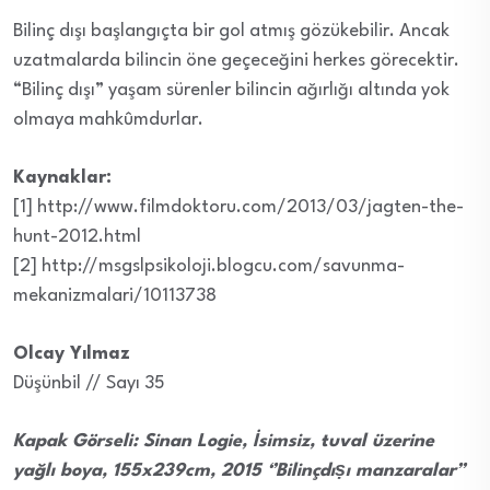
Bilinç dışı başlangıçta bir gol atmış gözükebilir. Ancak
uzatmalarda bilincin öne geçeceğini herkes görecektir.
“Bilinç dışı” yaşam sürenler bilincin ağırlığı altında yok
olmaya mahkûmdurlar.
Kaynaklar:
[1] http://www.filmdoktoru.com/2013/03/jagten-the-
hunt-2012.html
[2] http://msgslpsikoloji.blogcu.com/savunma-
mekanizmalari/10113738
Olcay Yılmaz
Düşünbil // Sayı 35
Kapak Görseli: Sinan Logie,
İsimsiz, tuval üzerine
yağlı boya, 155x239cm, 2015
‘’Bilinçdıṣı manzaralar’’