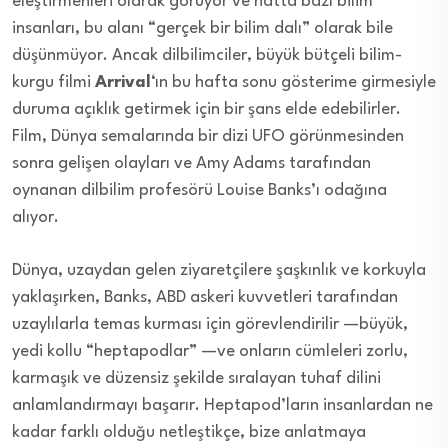
eleştirmenleri olarak görüyor ve hatta bazı bilim
insanları, bu alanı “gerçek bir bilim dalı” olarak bile
düşünmüyor. Ancak dilbilimciler, büyük bütçeli bilim-
kurgu filmi
Arrival
‘ın bu hafta sonu gösterime girmesiyle
duruma açıklık getirmek için bir şans elde edebilirler.
Film, Dünya semalarında bir dizi UFO görünmesinden
sonra gelişen olayları ve Amy Adams tarafından
oynanan dilbilim profesörü Louise Banks’ı odağına
alıyor.
Dünya, uzaydan gelen ziyaretçilere şaşkınlık ve korkuyla
yaklaşırken, Banks, ABD askeri kuvvetleri tarafından
uzaylılarla temas kurması için görevlendirilir —büyük,
yedi kollu “heptapodlar” —ve onların cümleleri zorlu,
karmaşık ve düzensiz şekilde sıralayan tuhaf dilini
anlamlandırmayı başarır. Heptapod’ların insanlardan ne
kadar farklı olduğu netleştikçe, bize anlatmaya