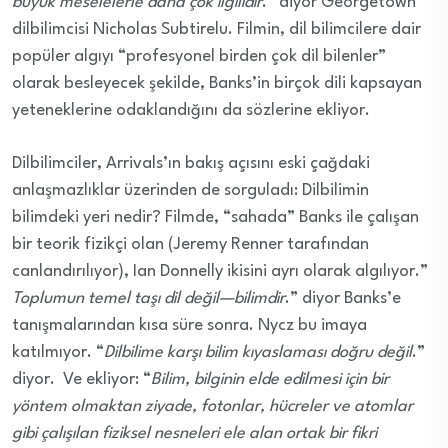
büyük meselelerle daha çok ilgilidir
.” diyor Georgetown
dilbilimcisi Nicholas Subtirelu. Filmin, dil bilimcilere dair
popüler algıyı “profesyonel birden çok dil bilenler”
olarak besleyecek şekilde, Banks’in birçok dili kapsayan
yeteneklerine odaklandığını da sözlerine ekliyor.
Dilbilimciler, Arrivals’ın bakış açısını eski çağdaki
anlaşmazlıklar üzerinden de sorguladı: Dilbilimin
bilimdeki yeri nedir? Filmde, “sahada” Banks ile çalışan
bir teorik fizikçi olan (Jeremy Renner tarafından
canlandırılıyor), Ian Donnelly ikisini ayrı olarak algılıyor.”
Toplumun temel taşı dil değil—bilimdir
.” diyor Banks’e
tanışmalarından kısa süre sonra. Nycz bu imaya
katılmıyor. “
Dilbilime karşı bilim kıyaslaması doğru değil
.”
diyor. Ve ekliyor: “
Bilim, bilginin elde edilmesi için bir
yöntem olmaktan ziyade, fotonlar, hücreler ve atomlar
gibi çalışılan fiziksel nesneleri ele alan ortak bir fikri