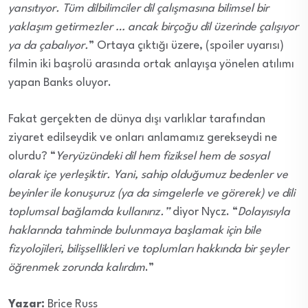
yansıtıyor. Tüm dilbilimciler dil çalışmasına bilimsel bir
yaklaşım getirmezler … ancak birçoğu dil üzerinde çalışıyor
ya da çabalıyor.
” Ortaya çıktığı üzere, (spoiler uyarısı)
filmin iki başrolü arasında ortak anlayışa yönelen atılımı
yapan Banks oluyor.
Fakat gerçekten de dünya dışı varlıklar tarafından
ziyaret edilseydik ve onları anlamamız gerekseydi ne
olurdu? “
Yeryüzündeki dil hem fiziksel hem de sosyal
olarak içe yerleşiktir. Yani, sahip olduğumuz bedenler ve
beyinler ile konuşuruz (ya da simgelerle ve görerek) ve dili
toplumsal bağlamda kullanırız.”
diyor Nycz. “
Dolayısıyla
haklarında tahminde bulunmaya başlamak için bile
fizyolojileri, bilişsellikleri ve toplumları hakkında bir şeyler
öğrenmek zorunda kalırdım
.”
Yazar:
Brice Russ