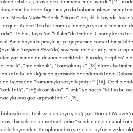
işkilendirebiliriz], oraya geri dönmemi engelliyordu” [12] ifade
ından, onun bu baba figürünü ya da babanın işlevini sempto
azdır. Mesela
Dublinliler
’deki “Grace” başlıklı hikâyede Joyce
– Jacques Aubert’ten bir terim kullanmaya yazının sonunda 
dır”. Tóibín, Joyce’un “Ölüler”de Gabriel Conroy karakteri 
usallığının hayali biçimiyle iç içe geçmesine cömert bir şeki
(özellikle
Stephen Hero
’da) söylense de bu süreç, son kitap 
niden yazımında da devam etmektedir. Burada, Stephen’ın babas
e sancılı”, “melankolik”, “karmakarışık” [13] olarak betimlen
 olan kafa bulanıklığını da içerisinde barındırmaktadır. Dahas
m de
Ulysses
’de “tamamıyla sosyalleşmiştir” [14]. Özel alan
tlı tatlı”, “soğukkanlılıkla”, “ılımlı” ve hatta “bütün bu ac
acıyla ona göz kırpmaktadır”. [15]
abası kadar talihsiz olan Joyce, bağışçısı Harriet Weaver’
etaylı bir şekilde bahsetmektedir: “Kendim de bir günahkâr 
 bile hayrandım. Kitaplarımdaki yüzlerce sayfanın ve karak