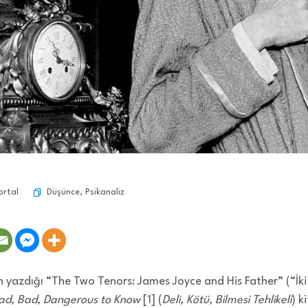
Düşünce
,
Psikanaliz
ortal
in yazdığı “The Two Tenors: James Joyce and His Father” (“İk
ad, Bad, Dangerous to Know
[1] (
Deli, Kötü, Bilmesi Tehlikeli
) k