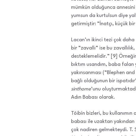
mümkün olduğunca annesini k
yumsun da kurtulsun diye yal
getirmiştir: “İnatçı, küçük bir 
Lacan’ın ikinci tezi çok daha
bir “zavallı” ise bu zavallılı
desteklemelidir.” [9] Örneğ
bıktım usandım, baba falan y
yakınsanması (“Blephen and 
bağlı olduğunun bir ispatıdı
sinthome
’unu oluşturmaktadı
Adın Babası olarak.
Tóibín bizleri, bu kullanımın
babası ile uzaktan yakından b
çok nadiren gelmekteydi. T. S