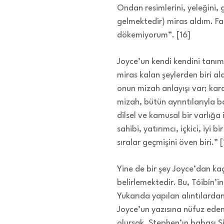
Ondan resimlerini, yeleğini,
gelmektedir) miras aldım. Fa
dökemiyorum”. [16]
Joyce’un kendi kendini tanım
miras kalan şeylerden biri ala
onun mizah anlayışı var; kar
mizah, bütün ayrıntılarıyla
dilsel ve kamusal bir varlığa
sahibi, yatırımcı, içkici, iyi 
sıralar geçmişini öven biri.” [
Yine de bir şey Joyce’dan ka
belirlemektedir. Bu, Tóibín’i
Yukarıda yapılan alıntılarda
Joyce’un yazısına nüfuz eden 
olursak, Stephen’ın babası Si