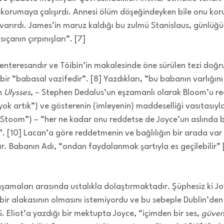
orumaya çalışırdı. Annesi ölüm döşeğindeyken bile onu koru
varırdı. James’in maruz kaldığı bu zulmü Stanislaus, günlüğü
sıçanın çırpınışları”. [7]
 enteresandır ve Tóibín’in makalesinde öne sürülen tezi doğru
k, bir “babasal vazifedir”. [8] Yazdıkları, “bu babanın varlığın
in
Ulysses
, – Stephen Dedalus’un eşzamanlı olarak Bloom’u 
ok artık”) ve gösterenin (imleyenin) maddeselliği vasıtasıyla
Stoom”) – “her ne kadar onu reddetse de Joyce’un aslında 
r”. [10] Lacan’a göre reddetmenin ve bağlılığın bir arada var
r. Babanın Adı, “ondan faydalanmak şartıyla es geçilebilir” 
 aşamaları arasında ustalıkla dolaştırmaktadır. Şüphesiz ki J
ir alakasının olmasını istemiyordu ve bu sebeple Dublin’den a
. Eliot’a yazdığı bir mektupta Joyce, “içimden bir ses,
güven