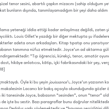
 güzel tenor sesini, abartılı çapkın mizacını (sahip olduğum 
kat bunların dışında, tanımlayamadığım bir şeyi daha aldım 
lama yeteneği iddia ettiği kadar anlaşılmaz değildi, zaten 
ycılıktı. Louis Gillet’e yazdığı bir diğer mektupta şu ifadeler
akterler adeta onun arkadaşları. Kitap tıpatıp onu yansıtıyor
 babanın tanımına nüfuz etmektedir. Joyce’un ad aktarma gü
 indirgemektedir: “Tıp öğrencisi, kürekçi, tenor, amatör oyun
bir dost, hikâye anlatıcısı, kâtip, içki fabrikasındaki bir şey, ve
18]
çmaktaydı. Öyle ki bu şeyin
jouissance
’ı, Joyce’un yazısının
n makalesinin Lacancı bir bakış açısıyla okunduğunda gözler ö
n iki tanesinde Joyce, babasının “sesinden”, onun “tenor” 
de işte bu sestir. Bazı paragraflar bunu doğrular niteliktedi
mon Dedalus şarkı söylemektedir ve “havanın sessizliğini dille