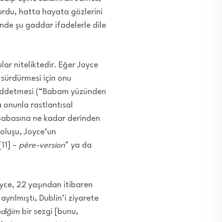
rdu, hatta hayata gözlerini
nde şu gaddar ifadelerle dile
lar niteliktedir. Eğer Joyce
ı sürdürmesi için onu
reddetmesi (“Babam yüzünden
 onunla rastlantısal
babasına ne kadar derinden
 oluşu, Joyce’un
[11] –
père-version
* ya da
oyce, 22 yaşından itibaren
yrılmıştı, Dublin’i ziyarete
diğim
bir sezgi [bunu,