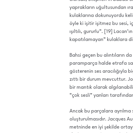
yaprakların uğultusundan ırak
kulaklarına dokunuyordu keli
öyle ki işitir işitmez bu sesi
ışıltılı, gururlu”. [19] Laca
kapatılamayan” kulaklara di
Bahsi geçen bu alıntıların da
paramparça halde etrafa saç
gösterenin ses aracılığıyla bi
zıttı bir durum mevcuttur. Jo
bir mantık olarak algılanabil
“çok sesli” yanları tarafından
Ancak bu parçalara ayrılma s
oluşturulmasıdır. Jacques A
metninde en iyi şekilde ort