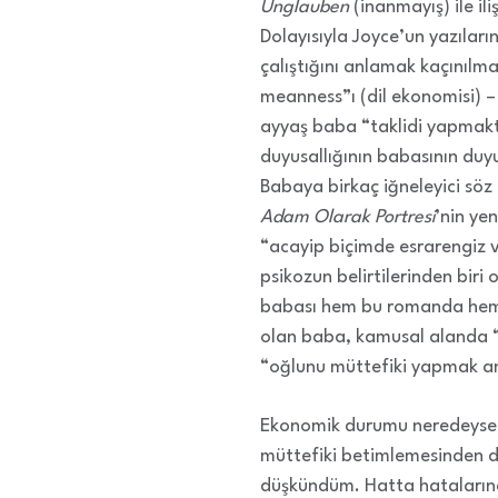
Unglauben
(inanmayış) ile il
Dolayısıyla Joyce’un yazılar
çalıştığını anlamak kaçınılm
meanness”ı (dil ekonomisi) 
ayyaş baba “taklidi yapmakta
duyusallığının babasının duy
Babaya birkaç iğneleyici söz 
Adam Olarak Portresi
’nin ye
“acayip biçimde esrarengiz v
psikozun belirtilerinden biri
babası hem bu romanda he
olan baba, kamusal alanda “ta
“oğlunu müttefiki yapmak am
Ekonomik durumu neredeyse b
müttefiki betimlemesinden d
düşkündüm. Hatta hatalarına