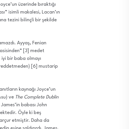
oyce’un üzerinde bıraktığı
sı” isimli makalesi, Lacan’ın
 tezini bilinçli bir şekilde
pamazdı. Ayyaş, Fenian
masisinden” [3] medet
 iyi bir baba olmayı
i reddetmeden) [6] mustarip
kanıtların kaynağı Joyce’un
usu
) ve
The Complete Dublin
ve James’in babası John
ektedir. Öyle ki beş
çarçur etmiştir. Daha da
edip eşine saldırırdı. James,