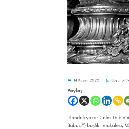
14 Kasım 2020
Düşünbil P
Paylaş
İrlandalı yazar Colm Tóibín’
Babası”) başlıklı makalesi,
M