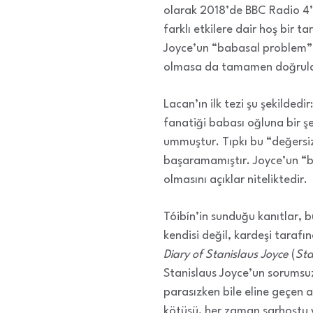
olarak 2018’de BBC Radio 4’d
farklı etkilere dair hoş bir 
Joyce’un “babasal problem” ol
olmasa da tamamen doğrular 
Lacan’ın ilk tezi şu şekilde
fanatiği babası oğluna bir ş
ummuştur. Tıpkı bu “değersiz
başaramamıştır. Joyce’un “b
olmasını açıklar niteliktedir.
Tóibín’in sunduğu kanıtlar, b
kendisi değil, kardeşi tarafın
Diary of Stanislaus Joyce
(
Sta
Stanislaus Joyce’un sorumsuz
parasızken bile eline geçen a
kötüsü, her zaman sarhoştu ve