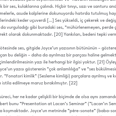
 bir ses, kulaklarına çalındı. Hiçbir tınıyı, sazı ve santuru 
melerle, asude kalplerine dokunuyordu hatırda tutulmuş haya
, içlerindeki keder uçuverdi […] Ses yükseldi, iç çekerek ve deği
n’ın da vurguladığı gibi buradaki ses, “mühürlenemeyen, perde
rekt olarak dokunmaktadır. [20] Yankıları, bedeni tepki ve
 ötesinde ses, gitgide Joyce’un yazısının bütününün – gösteren
an bu deliğin – daha da ayrılmaz bir parçası haline gelmekt
çimlendirilmesinin yazı ile herhangi bir ilgisi yoktur. [21] Öy
yce’un yazısı gösterenin “çok anlamlılığa” ve “ses bükülmesin
ir. “Fonatori kimlik” (Sesleme kimliği) parçalara ayrılmış ve
 istila edilmeye maruz bırakılmıştır. [22]
üreci, her ne kadar çelişkili bir biçimde de olsa aynı zaman
ubert bunu “Presentation at Lacan’s Seminar” (“Lacan’ın Sem
aya koymaktadır. Joyce’un metninde “père-sonate” (baba-sona