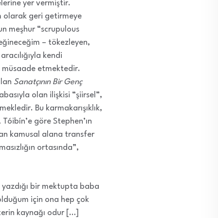
lerine yer vermiştir.
m olarak geri getirmeye
’un meşhur “scrupulous
değineceğim – tökezleyen,
aracılığıyla kendi
lde müsaade etmektedir.
olan
Sanatçının Bir Genç
ıyla olan ilişkisi “şiirsel”,
mekledir. Bu karmakarışıklık,
ı, Tóibín’e göre Stephen’ın
dan kamusal alana transfer
ımasızlığın ortasında”,
a yazdığı bir mektupta baba
olduğum için ona hep çok
terin kaynağı odur […]