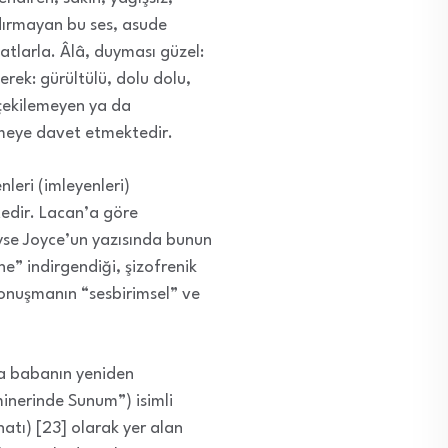
andırmayan bu ses, asude
tlarla. Âlâ, duyması güzel:
şerek: gürültülü, dolu dolu,
 çekilemeyen ya da
rmeye davet etmektedir.
leri (imleyenleri)
edir. Lacan’a göre
leyse Joyce’un yazısında bunun
e” indirgendiği, şizofrenik
 konuşmanın “sesbirimsel” ve
da babanın yeniden
inerinde Sunum”) isimli
tı) [23] olarak yer alan