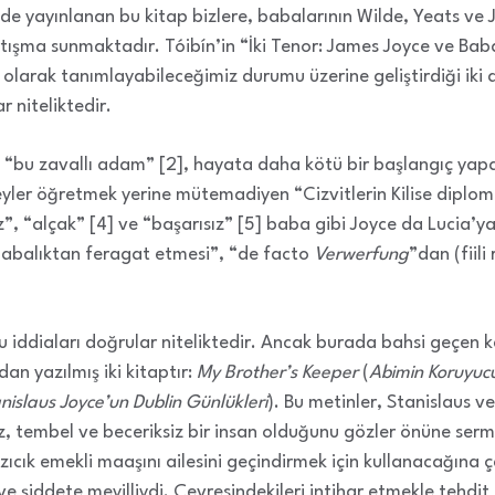
e yayınlanan bu kitap bizlere, babalarının Wilde, Yeats ve J
tartışma sunmaktadır. Tóibín’in “İki Tenor: James Joyce ve Baba
arak tanımlayabileceğimiz durumu üzerine geliştirdiği iki ana
niteliktedir.
dir: “bu zavallı adam” [2], hayata daha kötü bir başlangıç ya
eyler öğretmek yerine mütemadiyen “Cizvitlerin Kilise diplo
”, “alçak” [4] ve “başarısız” [5] baba gibi Joyce da Lucia’ya
abalıktan feragat etmesi”, “de facto
Verwerfung
”dan (fiil
u iddiaları doğrular niteliktedir. Ancak burada bahsi geçen 
dan yazılmış iki kitaptır:
My Brother’s Keeper
(
Abimin Koruyuc
nislaus Joyce’un Dublin Günlükleri
). Bu metinler, Stanislaus 
, tembel ve beceriksiz bir insan olduğunu gözler önüne serm
zıcık emekli maaşını ailesini geçindirmek için kullanacağına 
 şiddete meyilliydi. Çevresindekileri intihar etmekle tehdit 