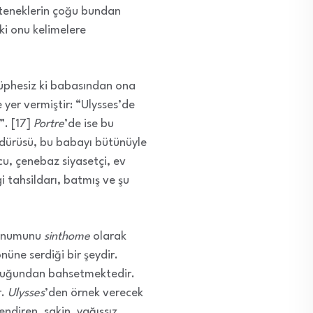
yeteneklerin çoğu bundan
ki onu kelimelere
şüphesiz ki babasından ona
e yer vermiştir: “Ulysses’de
”. [17]
Portre
’de ise bu
ldürüsü, bu babayı bütünüyle
cu, çenebaz siyasetçi, ev
rgi tahsildarı, batmış ve şu
 konumunu
sinthome
olarak
nüne serdiği bir şeydir.
olduğundan bahsetmektedir.
r.
Ulysses
’den örnek verecek
ndiren, sakin, yağışsız,