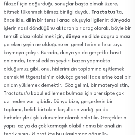
filozof için doğurduğu sonuçlar başta olmak üzere,
bitmek tükenmek bilmez bir ilgi duydu.
Tractatus
‘ta,
öncelikle,
dilin
bir temsil aracı oluşuyla ilgilenir; dünyada
işlerin nasıl döndüğünü aktaran bir araç olarak, böyle bir
temsili olası kılabilmek için,
dünya
ve dilde doğru olması
gereken şeyin ne olduğunu en genel terimlerle ortaya
koymaya çalışır. Burada, dünya ya da gerçeklik basit
anlamda, temsil edilen şeydir; bazen yapmakta
olduğumuz gibi, onu, hislerimizin toplamına eşitlemek
demek Wittgenstein’ın oldukça genel ifadelerine özel bir
anlam yüklemek demektir. Söz gelimi, bir materyalistin,
Tractatus’u kabul edilemez bulması için prensipte çok
az neden var gibidir. Dünya bize, gerçeklerin bir
toplamı, belirli birtakım koşulların varlığı ya da
birbirleriyle ilişkili durumlar olarak anlatılır. Gerçeklerin
yapısı az ya da çok karmaşık olabilir ama bir analizin
teorik sınırı- ki pratikte bu ulaşılamaz görünür-