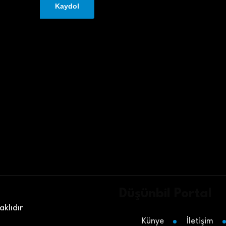
Düşünbil Portal
klıdır
Künye
İletişim