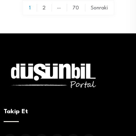
Yazı
…
1
2
70
Sonraki
sayfalaması
Takip Et