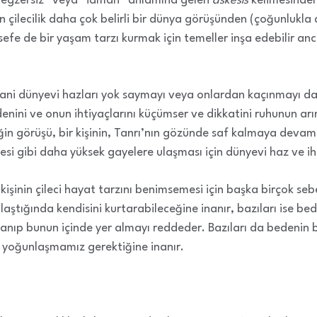
“egzersiz” veya “idman” anlamına gelen
áskesis
kelimesinden 
n çilecilik daha çok belirli bir dünya görüşünden (çoğunlukla 
elsefe de bir yaşam tarzı kurmak için temeller inşa edebilir
ı yani dünyevi hazları yok saymayı veya onlardan kaçınmayı d
bedenini ve onun ihtiyaçlarını küçümser ve dikkatini ruhunun
liğin görüşü, bir kişinin, Tanrı’nın gözünde saf kalmaya deva
i gibi daha yüksek gayelere ulaşması için dünyevi haz ve ih
 kişinin çileci hayat tarzını benimsemesi için başka birçok seb
şılaştığında kendisini kurtarabileceğine inanır, bazıları ise b
anıp bunun içinde yer almayı reddeder. Bazıları da bedenin
ne yoğunlaşmamız gerektiğine inanır.