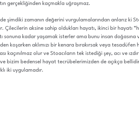
ayatın gerçekliğinden kaçmakla uğraşmaz.
ilde şimdiki zamanın değerini vurgulamalarından anlarız ki St
 Çilecilerin aksine sahip oldukları hayatı, ikinci bir hayatı “
atı sonuna kadar yaşamak isterler ama bunu insan doğasına 
den koşarken aklımızı bir kenara bırakırsak veya tesadüfen ha
ı kaçınılmaz olur ve Stoacıların tek istediği şey, acı ve ızdı
 bizim bedensel hayat tecrübelerimizden de açıkça bellidir ki
lı iki uygulamadır.