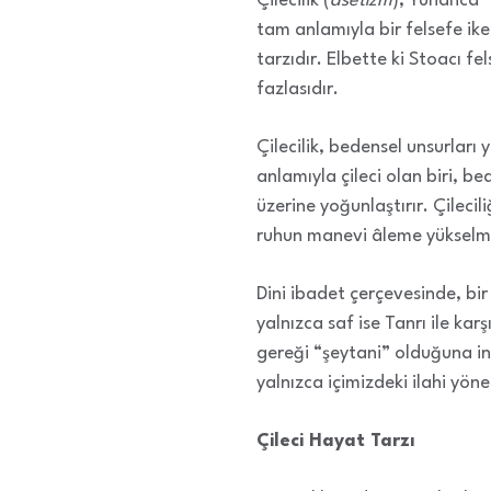
Çilecilik (
asetizm
), Yunanca 
tam anlamıyla bir felsefe ike
tarzıdır. Elbette ki Stoacı f
fazlasıdır.
Çilecilik, bedensel unsurlar
anlamıyla çileci olan biri, 
üzerine yoğunlaştırır. Çileci
ruhun manevi âleme yükselmes
Dini ibadet çerçevesinde, bir
yalnızca saf ise Tanrı ile kar
gereği “şeytani” olduğuna in
yalnızca içimizdeki ilahi yö
Çileci Hayat Tarzı