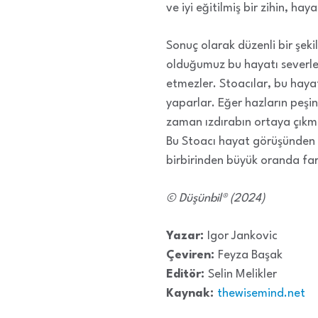
ve iyi eğitilmiş bir zihin, h
Sonuç olarak düzenli bir şek
olduğumuz bu hayatı severler.
etmezler. Stoacılar, bu hay
yaparlar. Eğer hazların peşin
zaman ızdırabın ortaya çıkmas
Bu Stoacı hayat görüşünden ve
birbirinden büyük oranda fark
© Düşünbil® (2024)
Yazar:
Igor Jankovic
Çeviren:
Feyza Başak
Editör:
Selin Melikler
Kaynak:
thewisemind.net