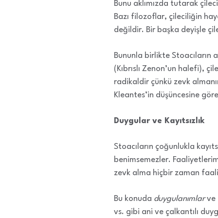
Bunu aklımızda tutarak çileci
Bazı filozoflar, çileciliğin h
değildir. Bir başka deyişle çil
Bununla birlikte Stoacıların 
(Kıbrıslı Zenon’un halefi), ç
radikaldir çünkü zevk almanı
Kleantes’in düşüncesine göre
Duygular ve Kayıtsızlık
Stoacıların çoğunlukla kayıts
benimsemezler. Faaliyetlerim
zevk alma hiçbir zaman faali
Bu konuda
duygulanımlar
ve
vs. gibi ani ve çalkantılı d