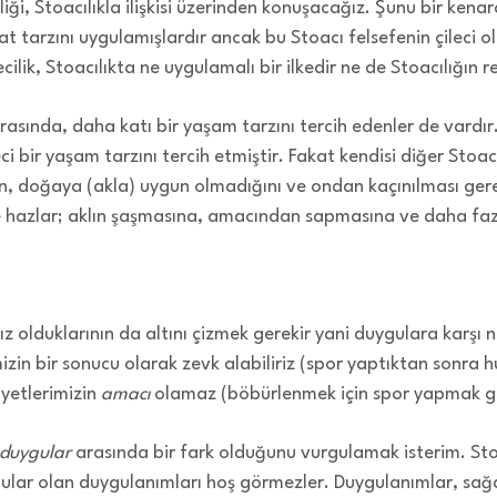
liği, Stoacılıkla ilişkisi üzerinden konuşacağız. Şunu bir ken
ayat tarzını uygulamışlardır ancak bu Stoacı felsefenin çileci 
ecilik, Stoacılıkta ne uygulamalı bir ilkedir ne de Stoacılığın r
arasında, daha katı bir yaşam tarzını tercih edenler de vardır
ileci bir yaşam tarzını tercih etmiştir. Fakat kendisi diğer St
n, doğaya (akla) uygun olmadığını ve ondan kaçınılması gerek
 hazlar; aklın şaşmasına, amacından sapmasına ve daha fazla
ız olduklarının da altını çizmek gerekir yani duygulara karşı 
izin bir sonucu olarak zevk alabiliriz (spor yaptıktan sonra 
yetlerimizin
amacı
olamaz (böbürlenmek için spor yapmak gi
duygular
arasında bir fark olduğunu vurgulamak isterim. Sto
uygular olan duygulanımları hoş görmezler. Duygulanımlar, sa