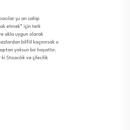
oacılar şu an sahip
hak etmek” için terk
ve akla uygun olarak
zlardan bilfiil kaçınırsak o
raptan yoksun bir hayattır.
 Stoacılık ve çilecilik