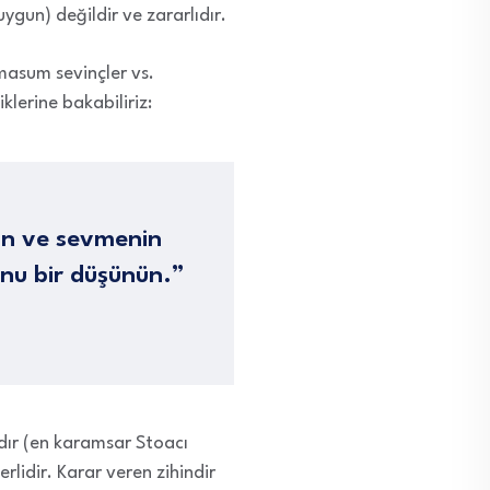
uygun) değildir ve zararlıdır.
masum sevinçler vs.
lerine bakabiliriz:
in ve sevmenin
unu bir düşünün.”
dır (en karamsar Stoacı
lidir. Karar veren zihindir