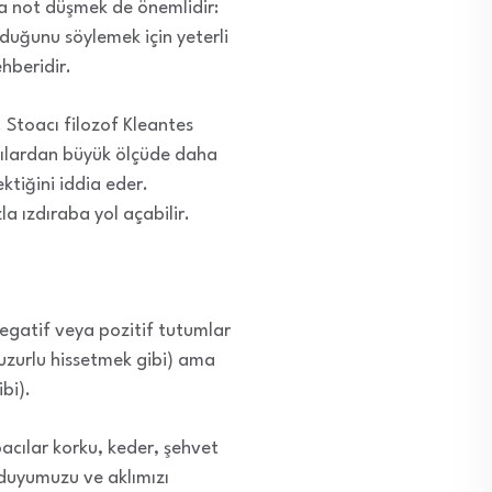
ara not düşmek de önemlidir:
olduğunu söylemek için yeterli
ehberidir.
. Stoacı filozof Kleantes
oacılardan büyük ölçüde daha
tiğini iddia eder.
 ızdıraba yol açabilir.
negatif veya pozitif tutumlar
huzurlu hissetmek gibi) ama
bi).
acılar korku, keder, şehvet
ğduyumuzu ve aklımızı