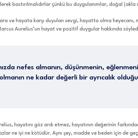
ilerek bastırılmalıdırlar çünkü bu duygulanımlar, doğal (akla 
lara ve hayata karşı duyulan sevgi, hayatta olma heyecanı, 
rcus Aurelius’un hayat ve pozitif duygular hakkında söyledik
nızda nefes almanın, düşünmenin, eğlenmen
olmanın ne kadar değerli bir ayrıcalık olduğ
lius, hayatını göz ardı etmez, hayatının değerinin farkında
lar ne iyi ne kötüdür. Aynı şey, madde ve beden için de geçer