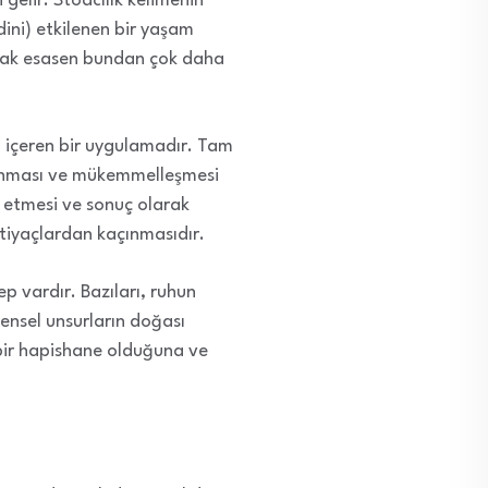
gelir. Stoacılık kelimenin
dini) etkilenen bir yaşam
 ancak esasen bundan çok daha
a içeren bir uygulamadır. Tam
 arınması ve mükemmelleşmesi
m etmesi ve sonuç olarak
tiyaçlardan kaçınmasıdır.
ep vardır. Bazıları, ruhun
edensel unsurların doğası
 bir hapishane olduğuna ve