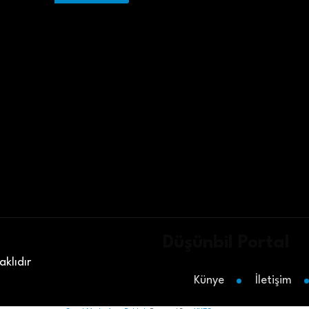
Düşünbil Portal
klıdır
Künye
İletişim