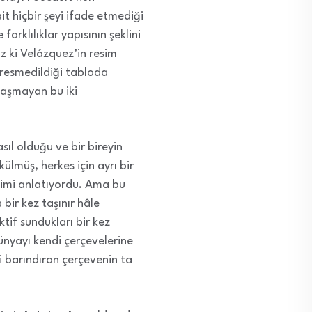
ait hiçbir şeyi ifade etmediği
rklılıklar yapısının şeklini
z ki Velázquez’in resim
t resmedildiği tabloda
daşmayan bu iki
ıl olduğu ve bir bireyin
lmüş, herkes için ayrı bir
yimi anlatıyordu. Ama bu
bir kez taşınır hâle
ktif sundukları bir kez
ünyayı kendi çerçevelerine
i barındıran çerçevenin ta