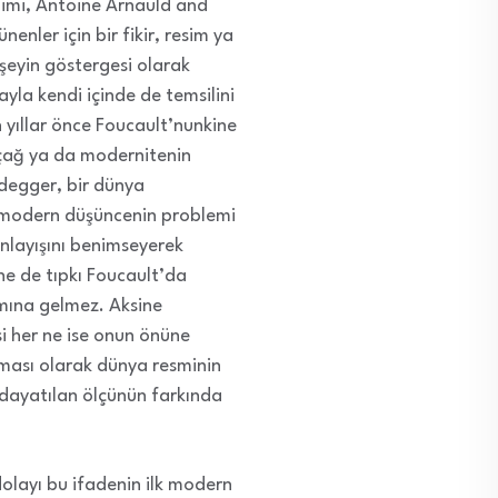
ilimi, Antoine Arnauld and
nenler için bir fikir, resim ya
r şeyin göstergesi olarak
ayla kendi içinde de temsilini
yıllar önce Foucault’nunkine
 çağ ya da modernitenin
idegger, bir dünya
; modern düşüncenin problemi
anlayışını benimseyerek
ne de tıpkı Foucault’da
amına gelmez. Aksine
si her ne ise onun önüne
ıması olarak dünya resminin
 dayatılan ölçünün farkında
dolayı bu ifadenin ilk modern