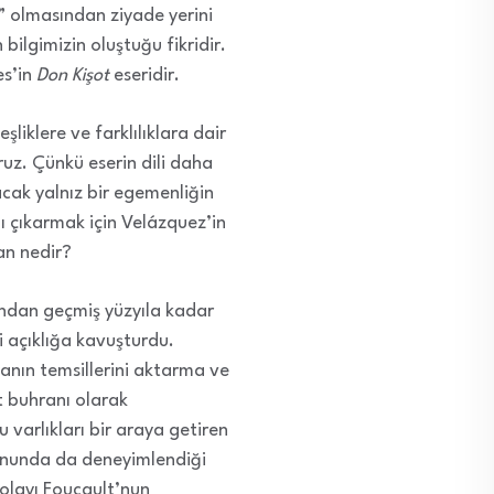
” olmasından ziyade yerini
lgimizin oluştuğu fikridir.
es’in
Don Kişot
eseridir.
liklere ve farklılıklara dair
uz. Çünkü eserin dili daha
acak yalnız bir egemenliğin
lı çıkarmak için Velázquez’in
an nedir?
ından geçmiş yüzyıla kadar
ri açıklığa kavuşturdu.
anın temsillerini aktarma ve
t buhranı olarak
u varlıkları bir araya getiren
 sonunda da deneyimlendiği
olayı Foucault’nun