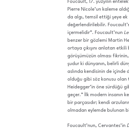
Foucault, 17. yüzyılın entele
Pierre Nicole’un kaleme aldı
da algı, temsil ettiği şeye ek
değerlendirilebilir. Foucault
içermelidir”. Foucault’nun
Le
benzer bir gözlemi Martin 
ortaya çıkışını anlatan etki
görüşümüzün olması fikrinin
şudur ki dünyanın, belirli dü
aslında kendisinin de içinde
olduğu gibi söz konusu olan 
Heidegger’in öne sürdüğü gibi
geçer.” İlk modern insanın k
bir parçasıdır; kendi arzula
olmadan eylemde bulunan bi
Foucault’nun, Cervantes’in
D