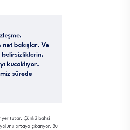
üzleşme,
n net bakışlar. Ve
elirsizliklerin,
yı kucaklıyor.
imiz sürede
r yer tutar. Çünkü bahsi
yolunu ortaya çıkarıyor. Bu