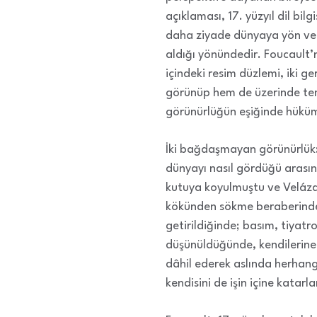
açıklaması, 17. yüzyıl dil bil
daha ziyade dünyaya yön verme
aldığı yönündedir. Foucault
içindeki resim düzlemi, iki g
görünüp hem de üzerinde tems
görünürlüğün eşiğinde hüküm
İki bağdaşmayan görünürlük: d
dünyayı nasıl gördüğü arasın
kutuya koyulmuştu ve Velázq
kökünden sökme beraberinde ç
getirildiğinde; basım, tiyatro
düşünüldüğünde, kendilerine 
dâhil ederek aslında herhang
kendisini de işin içine katarla