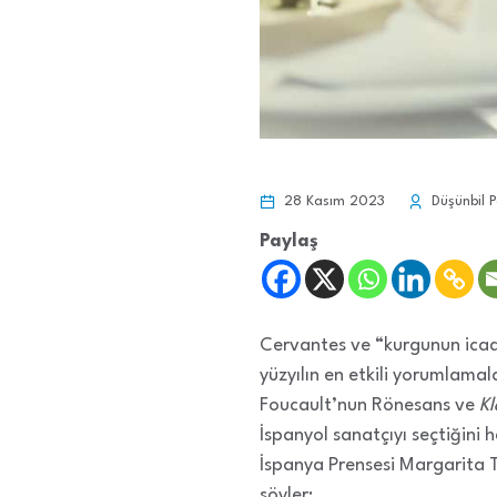
28 Kasım 2023
Düşünbil P
Paylaş
Cervantes ve “kurgunun icad
yüzyılın en etkili yorumlama
Foucault’nun Rönesans ve
Kl
İspanyol sanatçıyı seçtiğini 
İspanya Prensesi Margarita 
söyler: