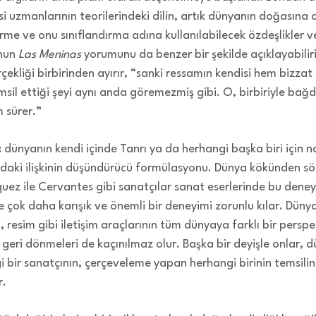
gisi uzmanlarının teorilerindeki dilin, artık dünyanın doğasına 
 ve onu sınıflandırma adına kullanılabilecek özdeşlikler ve fa
’nun
Las Meninas
yorumunu da benzer bir şekilde açıklayabiliri
erçekliği birbirinden ayırır, “sanki ressamın kendisi hem bizza
il ettiği şeyi aynı anda göremezmiş gibi. O, birbiriyle bağ
 sürer.”
ünyanın kendi içinde Tanrı ya da herhangi başka biri için nas
daki ilişkinin düşündürücü formülasyonu. Dünya kökünden sökü
uez ile Cervantes gibi sanatçılar sanat eserlerinde bu dene
ok daha karışık ve önemli bir deneyimi zorunlu kılar. Dünya 
, resim gibi iletişim araçlarının tüm dünyaya farklı bir perspe
geri dönmeleri de kaçınılmaz olur. Başka bir deyişle onlar, d
i bir sanatçının, çerçeveleme yapan herhangi birinin temsilin
r.