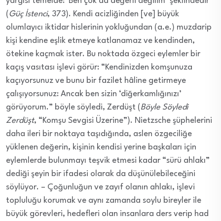
yargısı temelde: ‘Ben çok da değerli değilim’ şeklindedir”
(
Güç İstenci
, 373). Kendi acizliğinden [ve] büyük
olumlayıcı iktidar hislerinin yokluğundan (a.e.) muzdarip
kişi kendine eşlik etmeye katlanamaz ve kendinden,
ötekine kaçmak ister. Bu noktada özgeci eylemler bir
kaçış vasıtası işlevi görür: “Kendinizden komşunuza
kaçıyorsunuz ve bunu bir fazilet hâline getirmeye
çalışıyorsunuz: Ancak ben sizin ‘diğerkamlığınızı’
görüyorum.” böyle söyledi, Zerdüşt (
Böyle Söyledi
Zerdüşt
, “Komşu Sevgisi Üzerine”). Nietzsche şüphelerini
daha ileri bir noktaya taşıdığında, aslen özgeciliğe
yüklenen değerin, kişinin kendisi yerine başkaları için
eylemlerde bulunmayı teşvik etmesi kadar “sürü ahlakı”
dediği şeyin bir ifadesi olarak da düşünülebileceğini
söylüyor. – Çoğunluğun ve zayıf olanın ahlakı, işlevi
topluluğu korumak ve aynı zamanda soylu bireyler ile
büyük görevleri, hedefleri olan insanlara ders verip had