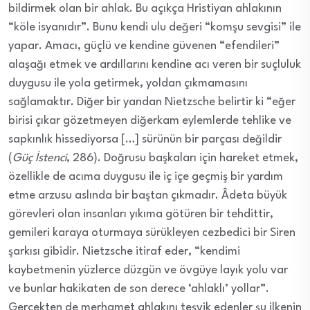
bildirmek olan bir ahlak. Bu açıkça Hristiyan ahlakının
“köle isyanıdır”. Bunu kendi ulu değeri “komşu sevgisi” ile
yapar. Amacı, güçlü ve kendine güvenen “efendileri”
alaşağı etmek ve ardıllarını kendine acı veren bir suçluluk
duygusu ile yola getirmek, yoldan çıkmamasını
sağlamaktır. Diğer bir yandan Nietzsche belirtir ki “eğer
birisi çıkar gözetmeyen diğerkam eylemlerde tehlike ve
sapkınlık hissediyorsa […] sürünün bir parçası değildir
(
Güç İstenci
, 286). Doğrusu başkaları için hareket etmek,
özellikle de acıma duygusu ile iç içe geçmiş bir yardım
etme arzusu aslında bir baştan çıkmadır. Âdeta büyük
görevleri olan insanları yıkıma götüren bir tehdittir,
gemileri karaya oturmaya sürükleyen cezbedici bir Siren
şarkısı gibidir. Nietzsche itiraf eder, “kendimi
kaybetmenin yüzlerce düzgün ve övgüye layık yolu var
ve bunlar hakikaten de son derece ‘ahlaklı’ yollar”.
Gerçekten de merhamet ahlakını teşvik edenler şu ilkenin