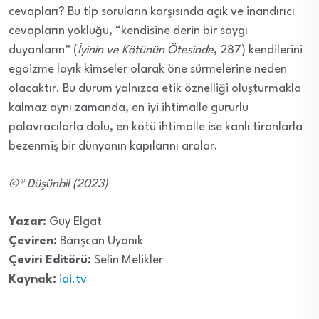
cevapları? Bu tip soruların karşısında açık ve inandırıcı
cevapların yokluğu, “kendisine derin bir saygı
duyanların” (
İyinin ve Kötünün Ötesinde
, 287) kendilerini
egoizme layık kimseler olarak öne sürmelerine neden
olacaktır. Bu durum yalnızca etik öznelliği oluşturmakla
kalmaz aynı zamanda, en iyi ihtimalle gururlu
palavracılarla dolu, en kötü ihtimalle ise kanlı tiranlarla
bezenmiş bir dünyanın kapılarını aralar.
©® Düşünbil (2023)
Yazar:
Guy Elgat
Çeviren:
Barışcan Uyanık
Çeviri Editörü:
Selin Melikler
Kaynak:
iai.tv