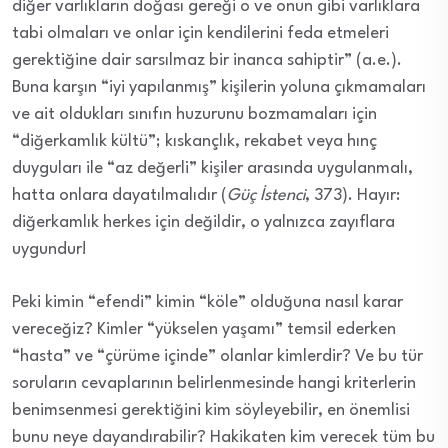
diğer varlıkların doğası gereği o ve onun gibi varlıklara
tabi olmaları ve onlar için kendilerini feda etmeleri
gerektiğine dair sarsılmaz bir inanca sahiptir” (a.e.).
Buna karşın “iyi yapılanmış” kişilerin yoluna çıkmamaları
ve ait oldukları sınıfın huzurunu bozmamaları için
“diğerkamlık kültü”; kıskançlık, rekabet veya hınç
duyguları ile “az değerli” kişiler arasında uygulanmalı,
hatta onlara dayatılmalıdır (
Güç İstenci
, 373). Hayır:
diğerkamlık herkes için değildir, o yalnızca zayıflara
uygundur!
Peki kimin “efendi” kimin “köle” olduğuna nasıl karar
vereceğiz? Kimler “yükselen yaşamı” temsil ederken
“hasta” ve “çürüme içinde” olanlar kimlerdir? Ve bu tür
soruların cevaplarının belirlenmesinde hangi kriterlerin
benimsenmesi gerektiğini kim söyleyebilir, en önemlisi
bunu neye dayandırabilir? Hakikaten kim verecek tüm bu