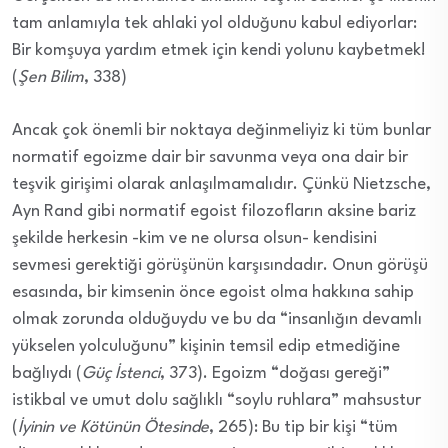
tam anlamıyla tek ahlaki yol olduğunu kabul ediyorlar:
Bir komşuya yardım etmek için kendi yolunu kaybetmek!
(
Şen Bilim
, 338)
Ancak çok önemli bir noktaya değinmeliyiz ki tüm bunlar
normatif egoizme dair bir savunma veya ona dair bir
teşvik girişimi olarak anlaşılmamalıdır. Çünkü Nietzsche,
Ayn Rand gibi normatif egoist filozofların aksine bariz
şekilde herkesin -kim ve ne olursa olsun- kendisini
sevmesi gerektiği görüşünün karşısındadır. Onun görüşü
esasında, bir kimsenin önce egoist olma hakkına sahip
olmak zorunda olduğuydu ve bu da “insanlığın devamlı
yükselen yolculuğunu” kişinin temsil edip etmediğine
bağlıydı (
Güç İstenci
, 373). Egoizm “doğası gereği”
istikbal ve umut dolu sağlıklı “soylu ruhlara” mahsustur
(
İyinin ve Kötünün Ötesinde
, 265): Bu tip bir kişi “tüm