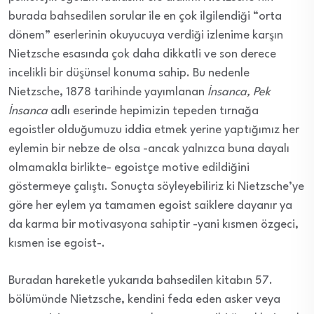
burada bahsedilen sorular ile en çok ilgilendiği “orta
dönem” eserlerinin okuyucuya verdiği izlenime karşın
Nietzsche esasında çok daha dikkatli ve son derece
incelikli bir düşünsel konuma sahip. Bu nedenle
Nietzsche, 1878 tarihinde yayımlanan
İnsanca, Pek
İnsanca
adlı eserinde hepimizin tepeden tırnağa
egoistler olduğumuzu iddia etmek yerine yaptığımız her
eylemin bir nebze de olsa -ancak yalnızca buna dayalı
olmamakla birlikte- egoistçe motive edildiğini
göstermeye çalıştı. Sonuçta söyleyebiliriz ki Nietzsche’ye
göre her eylem ya tamamen egoist saiklere dayanır ya
da karma bir motivasyona sahiptir -yani kısmen özgeci,
kısmen ise egoist-.
Buradan hareketle yukarıda bahsedilen kitabın 57.
bölümünde Nietzsche, kendini feda eden asker veya