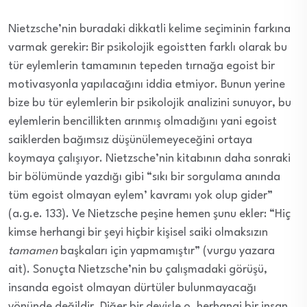
Nietzsche’nin buradaki dikkatli kelime seçiminin farkına
varmak gerekir: Bir psikolojik egoistten farklı olarak bu
tür eylemlerin tamamının tepeden tırnağa egoist bir
motivasyonla yapılacağını iddia etmiyor. Bunun yerine
bize bu tür eylemlerin bir psikolojik analizini sunuyor, bu
eylemlerin bencillikten arınmış olmadığını yani egoist
saiklerden bağımsız düşünülemeyeceğini ortaya
koymaya çalışıyor. Nietzsche’nin kitabının daha sonraki
bir bölümünde yazdığı gibi “sıkı bir sorgulama anında
tüm egoist olmayan eylem’ kavramı yok olup gider”
(a.g.e. 133). Ve Nietzsche peşine hemen şunu ekler: “Hiç
kimse herhangi bir şeyi hiçbir kişisel saiki olmaksızın
tamamen
başkaları için yapmamıştır” (vurgu yazara
ait). Sonuçta Nietzsche’nin bu çalışmadaki görüşü,
insanda egoist olmayan dürtüler bulunmayacağı
yönünde değildir. Diğer bir deyişle o, herhangi bir insan