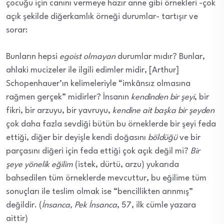
çocuğu için canını vermeye hazır anne gibi örnekleri -çok
açık şekilde diğerkamlık örneği durumlar- tartışır ve
sorar:
Bunların hepsi
egoist olmayan
durumlar mıdır? Bunlar,
ahlaki mucizeler ile ilgili edimler midir, [Arthur]
Schopenhauer’ın kelimeleriyle “imkânsız olmasına
rağmen gerçek” midirler? İnsanın
kendinden bir şeyi
, bir
fikri, bir arzuyu, bir yavruyu,
kendine ait başka bir şeyden
çok daha fazla sevdiği bütün bu örneklerde bir şeyi feda
ettiği, diğer bir deyişle kendi doğasını
böldüğü
ve bir
parçasını diğeri için feda ettiği çok açık değil mi?
Bir
şeye yönelik eğilim
(istek, dürtü, arzu) yukarıda
bahsedilen tüm örneklerde mevcuttur, bu eğilime tüm
sonuçları ile teslim olmak ise “bencillikten arınmış”
değildir. (
İnsanca, Pek İnsanca
, 57, ilk cümle yazara
aittir)