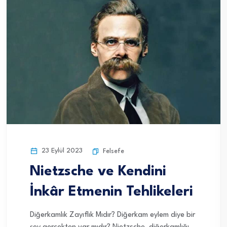
23 Eylül 2023
Felsefe
Nietzsche ve Kendini
İnkâr Etmenin Tehlikeleri
Diğerkamlık Zayıflık Mıdır? Diğerkam eylem diye bir