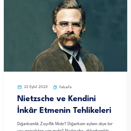
23 Eylül 2023
Felsefe
Nietzsche ve Kendini
İnkâr Etmenin Tehlikeleri
Diğerkamlık Zayıflık Mıdır? Diğerkam eylem diye bir