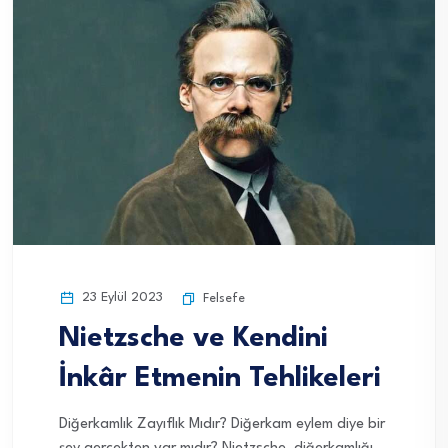
23 Eylül 2023
Felsefe
Nietzsche ve Kendini
İnkâr Etmenin Tehlikeleri
Diğerkamlık Zayıflık Mıdır? Diğerkam eylem diye bir