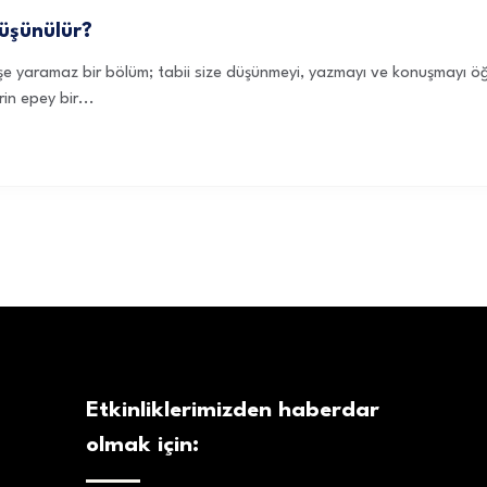
düşünülür?
şe yaramaz bir bölüm; tabii size düşünmeyi, yazmayı ve konuşmayı ö
in epey bir...
Etkinliklerimizden haberdar
olmak için: