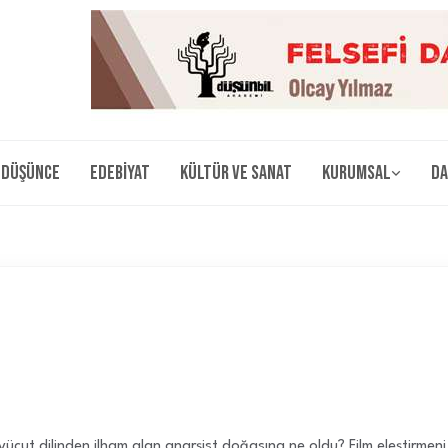
Düşünce
Edebiyat
Kültür ve Sanat
Kurumsal
Da
 vücut dilinden ilham alan anarşist doğasına ne oldu? Film eleştirme