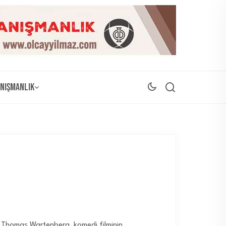
nışmanlık
ni Thomas Wartenberg, komedi filminin