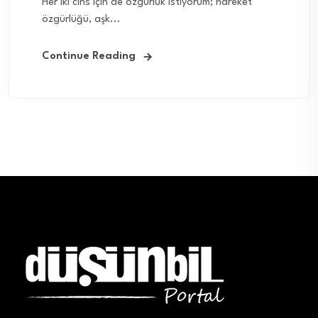
Her iki cins için de özgürlük istiyorum; hareket
özgürlüğü, aşk...
Continue Reading