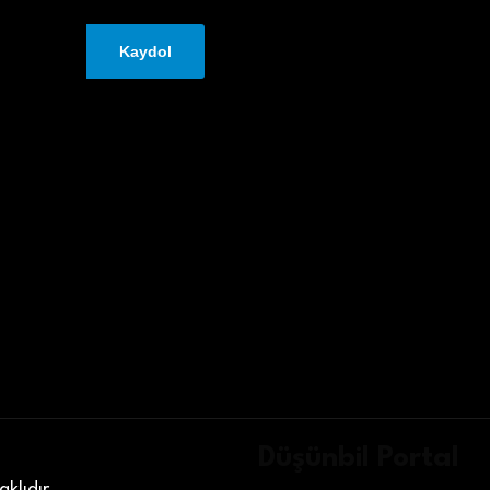
Düşünbil Portal
klıdır