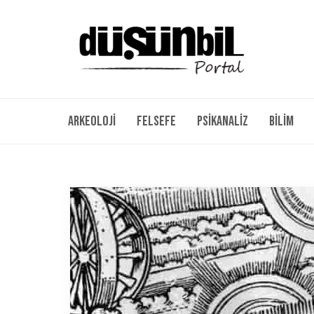
Arkeoloji
Felsefe
Psikanaliz
Bilim