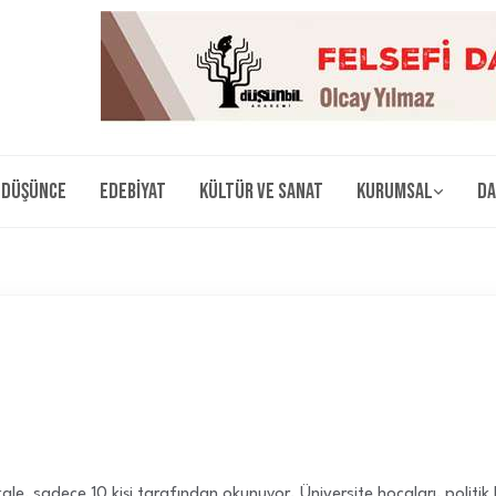
Düşünce
Edebiyat
Kültür ve Sanat
Kurumsal
Da
e, sadece 10 kişi tarafından okunuyor. Üniversite hocaları, politik ka