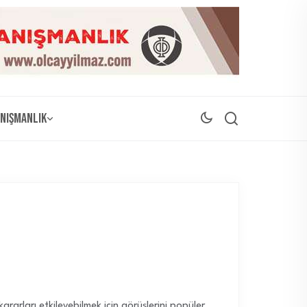
nışmanlık
rarları etkileyebilmek için görüşlerini popüler