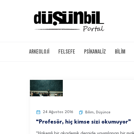
Arkeoloji
Felsefe
Psikanaliz
Bilim
24 Ağustos 2016
Bilim
,
Düşünce
“Profesör, hiç kimse sizi okumuyor”
“Hakemli bir akademik dergide yayımlanan bir makal