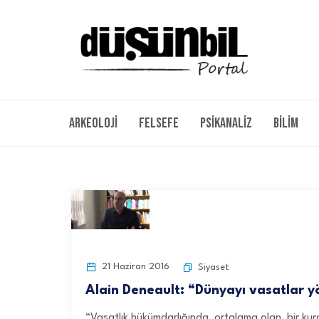
Arkeoloji
Felsefe
Psikanaliz
Bilim
21 Haziran 2016
Siyaset
Alain Deneault: “Dünyayı vasatlar y
“Vasatlık hükümdarlığında, ortalama olan, bir kural 