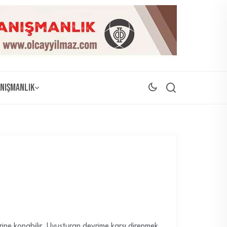
nışmanlık
yerine konabilir. Uyuşturan devrime karşı direnmek