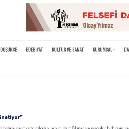
Düşünce
Edebiyat
Kültür ve Sanat
Kurumsal
Da
önetiyor”
haline gelir; ortayolculuk hâkim olur: Fikirler ve insanlar birbirinin 