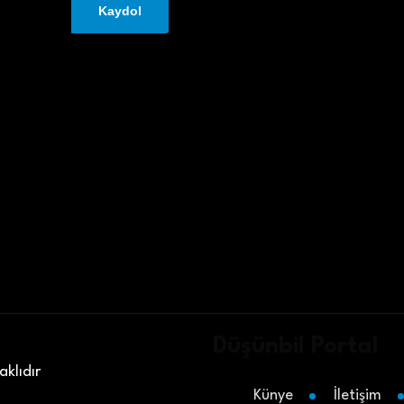
Düşünbil Portal
klıdır
Künye
İletişim