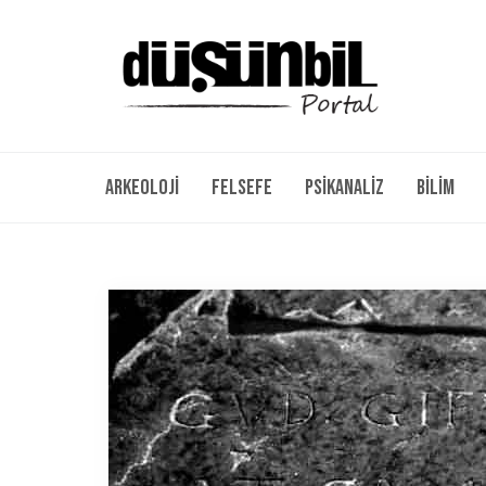
Arkeoloji
Felsefe
Psikanaliz
Bilim