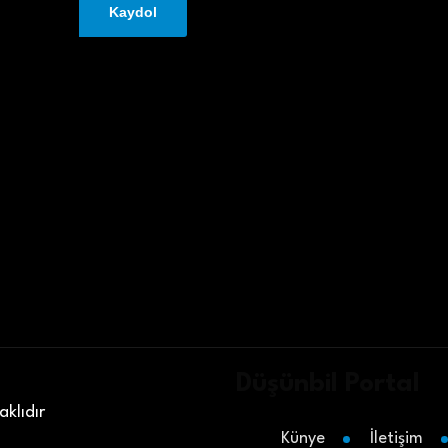
Düşünbil Portal
klıdır
Künye
İletişim