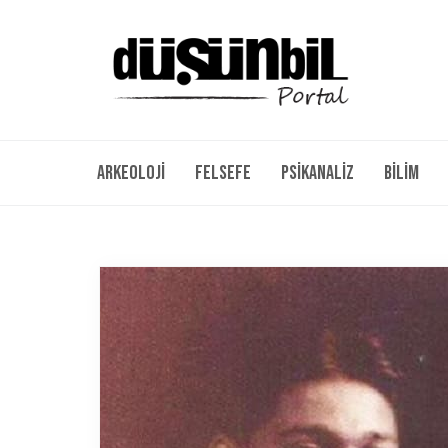
Arkeoloji
Felsefe
Psikanaliz
Bilim