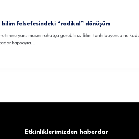
e bilim felsefesindeki “radikal” dönüşüm
 üretimine yansımasını rahatça görebiliriz. Bilim tarihi boyunca ne kadar
 kadar kapsayıcı...
Etkinliklerimizden haberdar