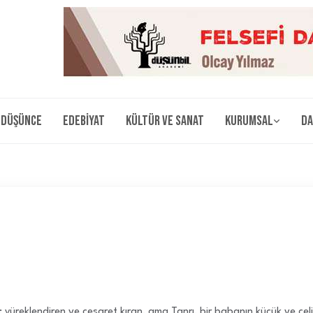
Düşünce
Edebiyat
Kültür ve Sanat
Kurumsal
Da
u; yüreklendiren ve cesaret kıran, ama Tanrı, bir babanın küçük ve çe