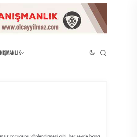
nışmanlık
limsiz çocuğunu yönlendirmesi gibi, her şeyde bana