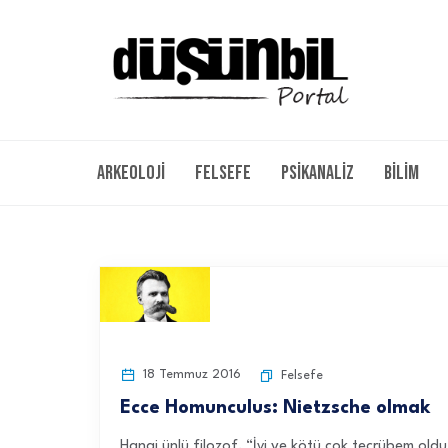
Arkeoloji
Felsefe
Psikanaliz
Bilim
18 Temmuz 2016
Felsefe
Ecce Homunculus: Nietzsche olmak
Hangi ünlü filozof, “İyi ve kötü çok tecrübem old