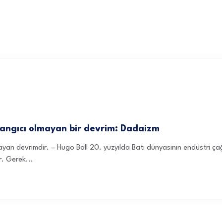
langıcı olmayan bir devrim: Dadaizm
an devrimdir. – Hugo Ball 20. yüzyılda Batı dünyasının endüstri çağ
r. Gerek...