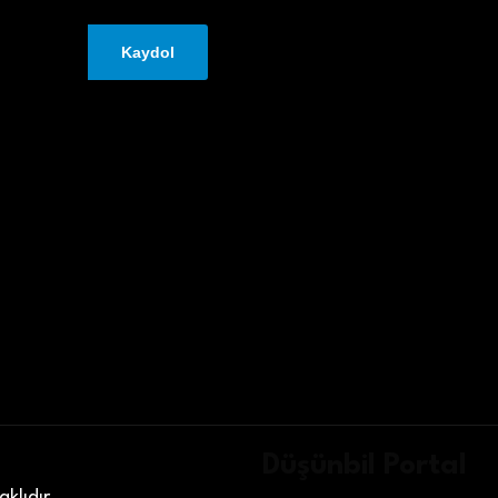
Düşünbil Portal
klıdır