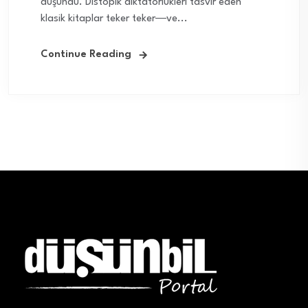
düşündü. Distopik diktatörlükleri tasvir eden
klasik kitaplar teker teker―ve...
Continue Reading