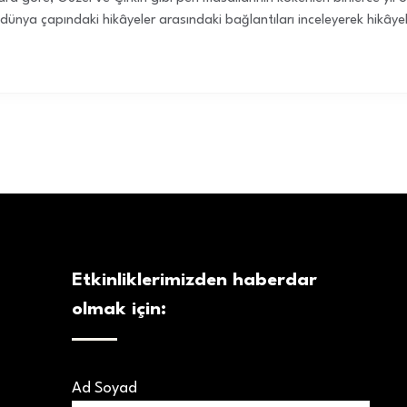
 dünya çapındaki hikâyeler arasındaki bağlantıları inceleyerek hikâyel
Etkinliklerimizden haberdar
olmak için:
Ad Soyad