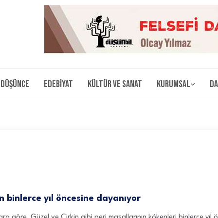
Düşünce
Edebiyat
Kültür ve Sanat
Kurumsal
Da
n binlerce yıl öncesine dayanıyor
ra göre, Güzel ve Çirkin gibi peri masallarının kökenleri binlerce yı