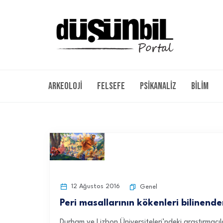
Arkeoloji
Felsefe
Psikanaliz
Bilim
12 Ağustos 2016
Genel
Peri masallarının kökenleri bilinende
Durham ve Lizbon Üniversiteleri’ndeki araştırmacıla