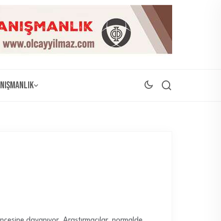
nışmanlık
l öncesine dayanıyor. Araştırmacılar, normalde