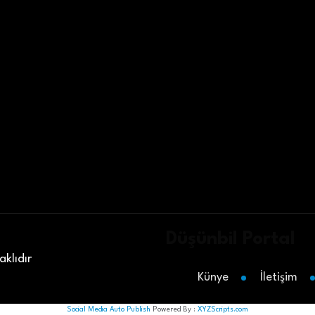
Düşünbil Portal
klıdır
Künye
İletişim
Social Media Auto Publish
Powered By :
XYZScripts.com