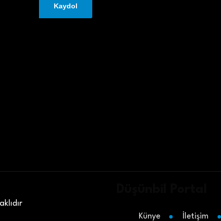
Düşünbil Portal
klıdır
Künye
İletişim