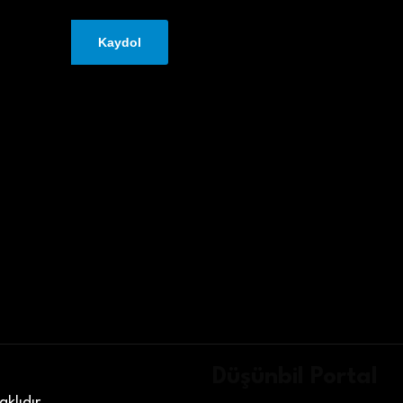
Düşünbil Portal
klıdır