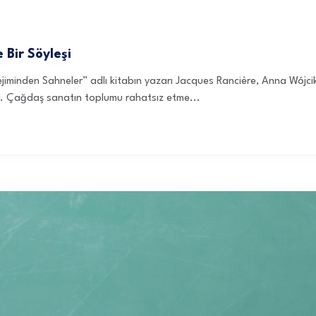
 Bir Söyleşi
ejiminden Sahneler” adlı kitabın yazarı Jacques Rancière, Anna Wójcik
 Çağdaş sanatın toplumu rahatsız etme...