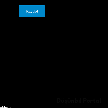
Düşünbil Portal
klıdır