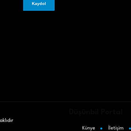
Düşünbil Portal
klıdır
Künye
İletişim