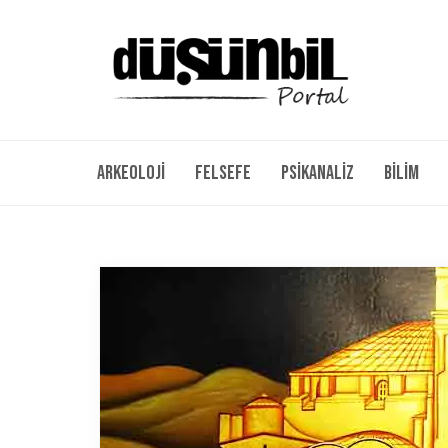
Arkeoloji
Felsefe
Psikanaliz
Bilim