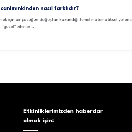
canlınınkinden nasıl farklıdır?
emek için bir çocuğun doğuştan kazandığı temel matematiksel yetenekle
güzel” zihinler,...
Etkinliklerimizden haberdar
olmak için: