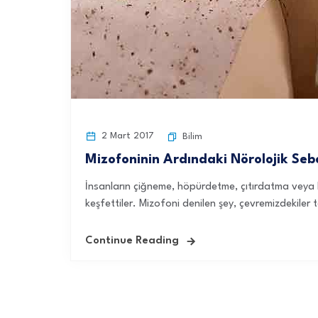
2 Mart 2017
Bilim
Mizofoninin Ardındaki Nörolojik Se
İnsanların çiğneme, höpürdetme, çıtırdatma veya ha
keşfettiler. Mizofoni denilen şey, çevremizdekiler ta
Continue Reading