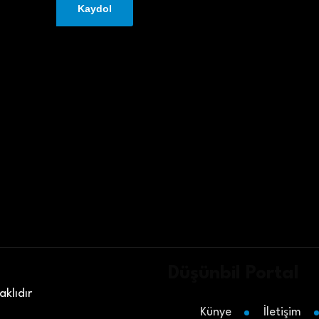
Düşünbil Portal
klıdır
Künye
İletişim