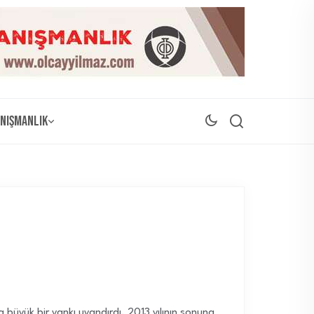
nışmanlık
 büyük bir yankı uyandırdı. 2013 yılının sonuna