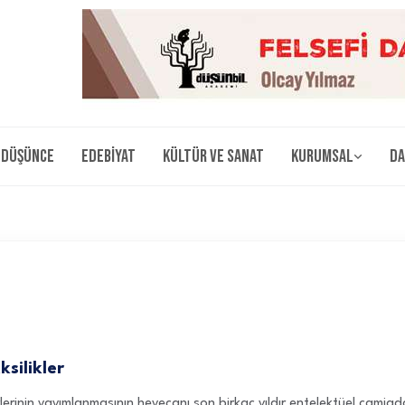
Düşünce
Edebiyat
Kültür ve Sanat
Kurumsal
Da
silikler
rinin yayımlanmasının heyecanı son birkaç yıldır entelektüel camiada