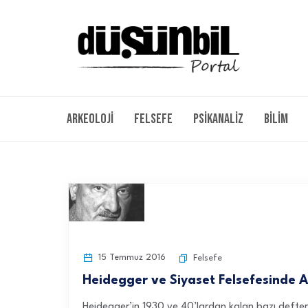
Arkeoloji
Felsefe
Psikanaliz
Bilim
15 Temmuz 2016
Felsefe
Heidegger ve Siyaset Felsefesinde Ak
Heidegger’in 1930 ve 40’lardan kalan bazı defterle