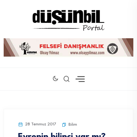
28 Temmuz 2017
Bilim
Evrenin bilinci var mı?