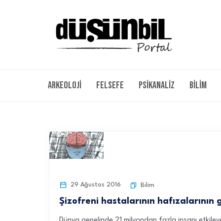
Arkeoloji
Felsefe
Psikanaliz
Bilim
29 Ağustos 2016
Bilim
Şizofreni hastalarının hafızalarının 
Dünya genelinde 21 milyondan fazla insanı etkiley