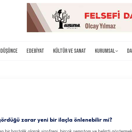
Düşünce
Edebiyat
Kültür ve Sanat
Kurumsal
Da
gördüğü zarar yeni bir ilaçla önlenebilir mi?
en bir hastalık olarak şizofreni, birçok semptom ve belirrti gösterme