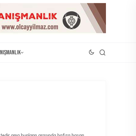
nışmanlık
ktedir ama bunların arasında hafıza hasarı,