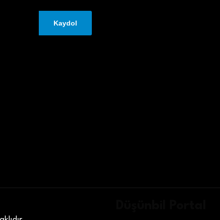
Düşünbil Portal
klıdır