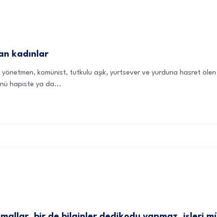
an kadınlar
t, yönetmen, komünist, tutkulu aşık, yurtsever ve yurduna hasret öle
nü hapiste ya da...
amallar, bir de bilginler dedikodu yapmaz, işleri