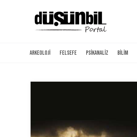
Arkeoloji
Felsefe
Psikanaliz
Bilim