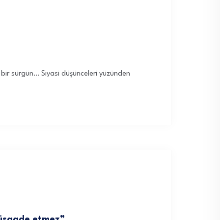
n bir sürgün… Siyasi düşünceleri yüzünden
 müsaade etmez”