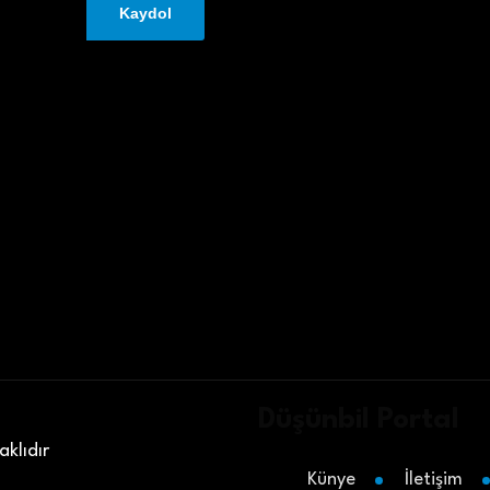
Düşünbil Portal
klıdır
Künye
İletişim