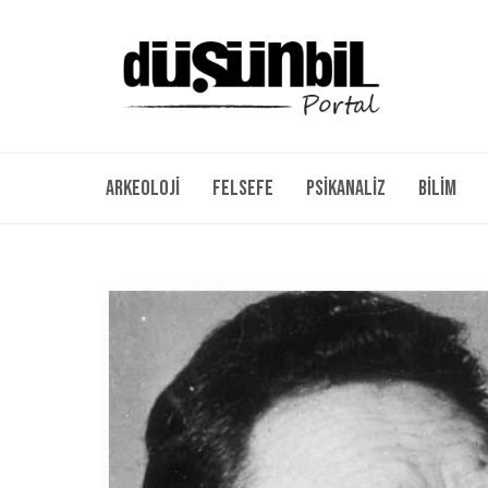
Arkeoloji
Felsefe
Psikanaliz
Bilim