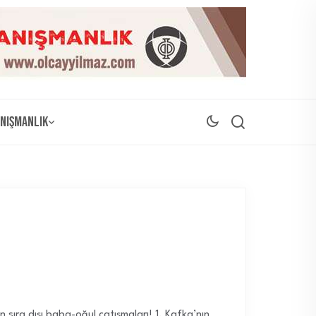
nışmanlık
 sıra dışı baba-oğul çatışmaları! 1. Kafka’nın