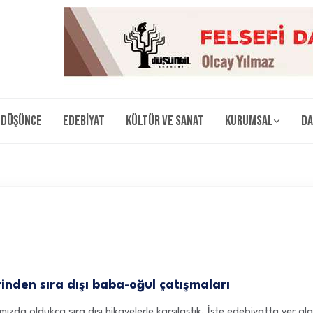
Düşünce
Edebiyat
Kültür ve Sanat
Kurumsal
Da
inden sıra dışı baba-oğul çatışmaları
da oldukça sıra dışı hikayelerle karşılaştık. İşte edebiyatta yer alan