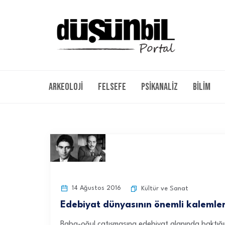
Arkeoloji
Felsefe
Psikanaliz
Bilim
14 Ağustos 2016
Kültür ve Sanat
Edebiyat dünyasının önemli kalemler
Baba-oğul çatışmasına edebiyat alanında baktığımız