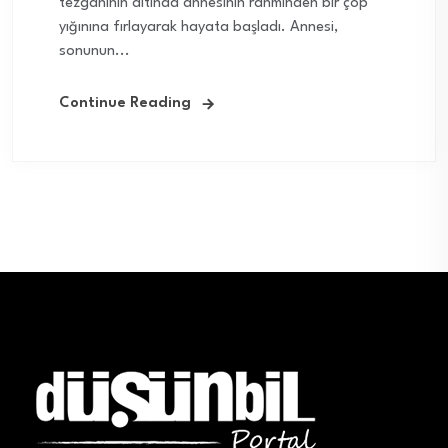
tezgâhının altında annesinin rahminden bir çöp
yığınına fırlayarak hayata başladı. Annesi,
sonunun...
Continue Reading