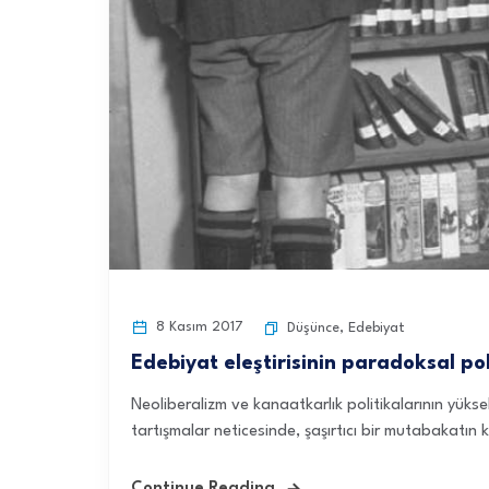
8 Kasım 2017
Düşünce
,
Edebiyat
Edebiyat eleştirisinin paradoksal pol
Neoliberalizm ve kanaatkarlık politikalarının yükse
tartışmalar neticesinde, şaşırtıcı bir mutabakatın k
Continue Reading