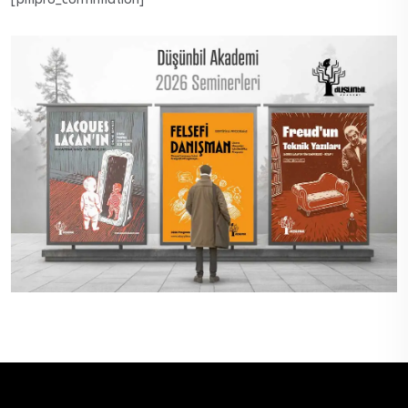
[pmpro_confirmation]