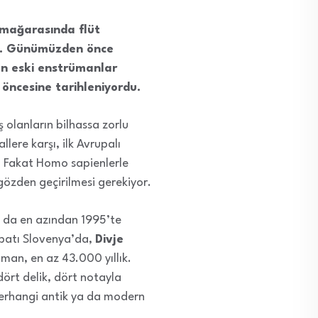
 mağarasında flüt
tı. Günümüzden önce
en eski enstrümanlar
 öncesine tarihleniyordu.
 olanların bilhassa zorlu
lere karşı, ilk Avrupalı
r. Fakat Homo sapienlerle
n gözden geçirilmesi gerekiyor.
a da en azından 1995’te
ybatı Slovenya’da,
Divje
man, en az 43.000 yıllık.
dört delik, dört notayla
 herhangi antik ya da modern