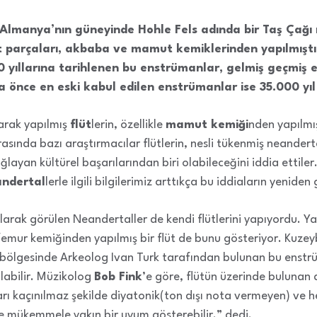
 Almanya’nın güneyinde Hohle Fels adında bir Taş Çağı
lüt parçaları, akbaba ve mamut kemiklerinden yapılmış
0 yıllarına tarihlenen bu enstrümanlar, gelmiş geçmiş 
a önce en eski kabul edilen enstrümanlar ise 35.000 yıl
larak yapılmış
flüt
lerin, özellikle
mamut kemiği
nden yapılmış
asında bazı araştırmacılar flütlerin, nesli tükenmiş neandertal
layan kültürel başarılarından biri olabileceğini iddia ettile
ndertal
lerle ilgili bilgilerimiz arttıkça bu iddiaların yenide
olarak görülen Neandertaller de kendi flütlerini yapıyordu. Y
femur kemiğinden yapılmış bir flüt de bunu gösteriyor. Kuze
bölgesinde Arkeolog Ivan Turk tarafından bulunan bu enstrü
labilir. Müzikolog
Bob Fink
’e göre, flütün üzerinde bulunan 
aları kaçınılmaz şekilde diyatonik(ton dışı nota vermeyen) ve
le mükemmele yakın bir uyum gösterebilir.” dedi.