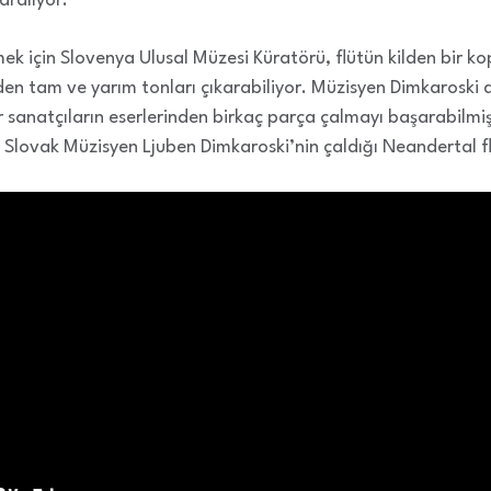
aralıyor.
mek için Slovenya Ulusal Müzesi Küratörü, flütün kilden bir kop
en tam ve yarım tonları çıkarabiliyor. Müzisyen Dimkaroski d
r sanatçıların eserlerinden birkaç parça çalmayı başarabilm
. Slovak Müzisyen Ljuben Dimkaroski’nin çaldığı Neandertal 