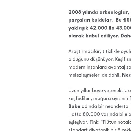
2008 yılında arkeologlar,
parçaları buldular. Bu f
yaklaşık 42.000 ila 43.00
olarak kabul ediliyor. Dah
Araştırmacılar, titizlikle oyu
olduğunu düşünüyor. Keşif sır
modern insanlara avantaj sağ
melezleşmeleri de dahil,
Nea
Uzun yıllar boyu yeteneksiz 
keşfedilen, mağara ayısının 
Babe
adında bir neandertal 
Hatta 80.000 yaşında bile o
eşleşiyor. Fink: “Flütün not
standart diyatonik bir ölçek