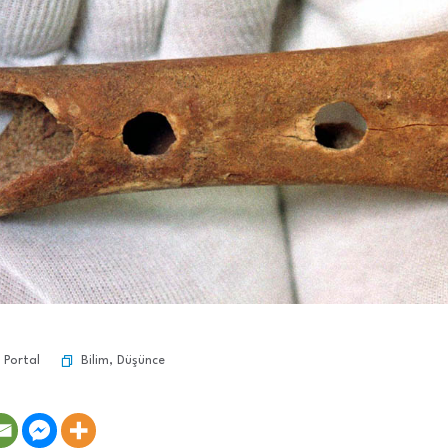
Bilim
,
Düşünce
 Portal