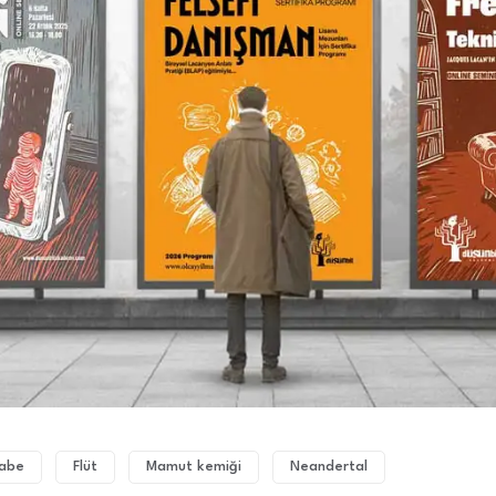
Babe
Flüt
Mamut kemiği
Neandertal