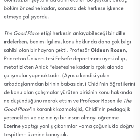
ölümsüz bir şeytanı da dahil ettiler. Bu şeytan, birkaç
bölüm öncesine kadar, sonsuza dek herkese işkence
etmeye çalışıyordu.
The Good Place
etiği herkesin anlayabileceği bir dille
irdelerken, benim ilgilimi, konu hakkında daha çok bilgi
sahibi olan bir hayran çekti. Profesör
Gideon Rosen
,
Princeton Üniversitesi Felsefe departmanı üyesi olup,
metafizikten Ahlak Felsefesine kadar birçok alanda
çalışmalar yapmaktadır. (Ayrıca kendisi yakın
arkadaşlarımdan birinin babasıdır.) Chidi’nin öğretilerini
de konu alan çalışmalar yürüten birisinin konu hakkında
ne düşündüğünü merak ettim ve Profesör Rosen ile
The
Good Place
’in karanlık kozmolojisi, Chidi’nin pedagojik
yetenekleri ve dizinin iyi bir insan olmayı öğrenme
üzerine yaptığı yanlış çıkarımlar –ama çoğunlukla doğru
tespitler– üzerine konuştuk.