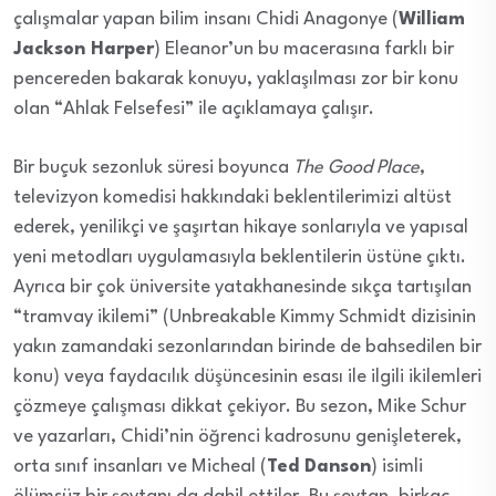
çalışmalar yapan bilim insanı Chidi Anagonye (
William
Jackson Harper
) Eleanor’un bu macerasına farklı bir
pencereden bakarak konuyu, yaklaşılması zor bir konu
olan “Ahlak Felsefesi” ile açıklamaya çalışır.
Bir buçuk sezonluk süresi boyunca
The Good Place
,
televizyon komedisi hakkındaki beklentilerimizi altüst
ederek, yenilikçi ve şaşırtan hikaye sonlarıyla ve yapısal
yeni metodları uygulamasıyla beklentilerin üstüne çıktı.
Ayrıca bir çok üniversite yatakhanesinde sıkça tartışılan
“tramvay ikilemi” (Unbreakable Kimmy Schmidt dizisinin
yakın zamandaki sezonlarından birinde de bahsedilen bir
konu) veya faydacılık düşüncesinin esası ile ilgili ikilemleri
çözmeye çalışması dikkat çekiyor. Bu sezon, Mike Schur
ve yazarları, Chidi’nin öğrenci kadrosunu genişleterek,
orta sınıf insanları ve Micheal (
Ted Danson
) isimli