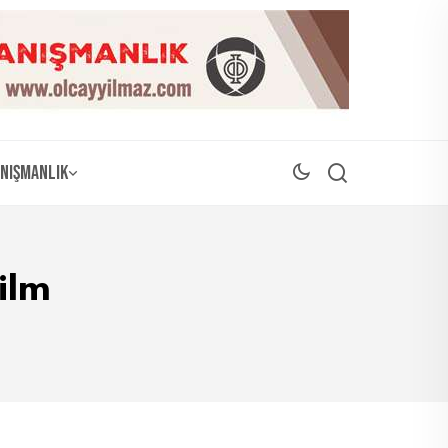
nışmanlık
ilm