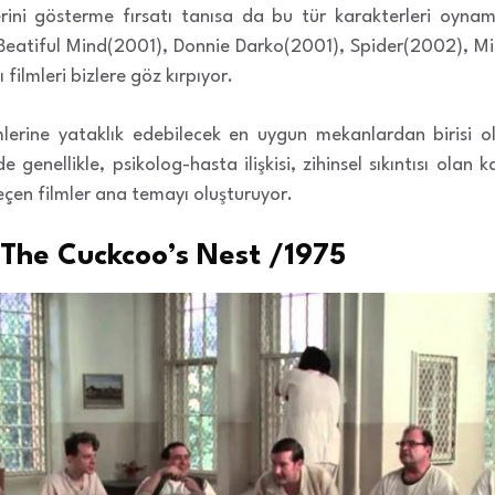
rini gösterme fırsatı tanısa da bu tür karakterleri oynam
 Beatiful Mind(2001), Donnie Darko(2001), Spider(2002), Mis
 filmleri bizlere göz kırpıyor.
lmlerine yataklık edebilecek en uygun mekanlardan birisi 
rde genellikle, psikolog-hasta ilişkisi, zihinsel sıkıntısı ola
çen filmler ana temayı oluşturuyor.
 The Cuckcoo’s Nest /1975