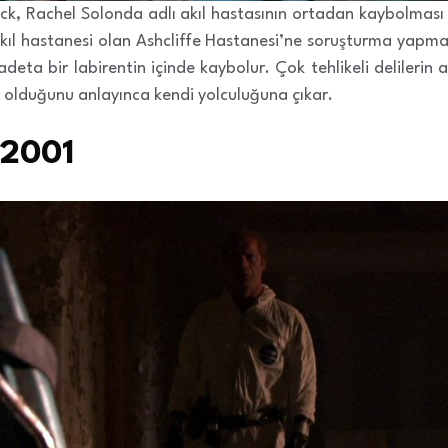
k, Rachel Solonda adlı akıl hastasının ortadan kaybolması ü
li akıl hastanesi olan Ashcliffe Hastanesi’ne soruşturma yapm
eta bir labirentin içinde kaybolur. Çok tehlikeli delilerin
t olduğunu anlayınca kendi yolculuğuna çıkar.
/2001