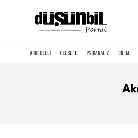
Arkeoloji
Felsefe
Psikanaliz
Bilim
Ak