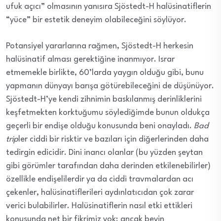
ufuk açıcı” olmasının yanısıra Sjöstedt-H halüsinatiflerin
“yüce” bir estetik deneyim olabileceğini söylüyor.
Potansiyel yararlarına rağmen, Sjöstedt-H herkesin
halüsinatif alması gerektiğine inanmıyor. Israr
etmemekle birlikte, 60’larda yaygın olduğu gibi, bunu
yapmanın dünyayı barışa götürebileceğini de düşünüyor.
Sjöstedt-H’ye kendi zihnimin baskılanmış derinliklerini
keşfetmekten korktuğumu söylediğimde bunun oldukça
geçerli bir endişe olduğu konusunda beni onayladı.
Bad
trip
ler ciddi bir risktir ve bazıları için diğerlerinden daha
tedirgin edicidir. Dini inancı olanlar (bu yüzden şeytan
gibi görümler tarafından daha derinden etkilenebilirler)
özellikle endişelilerdir ya da ciddi travmalardan acı
çekenler, halüsinatiflerileri aydınlatıcıdan çok zarar
verici bulabilirler. Halüsinatiflerin nasıl etki ettikleri
konusunda net bir fikrimiz yok; ancak beyin