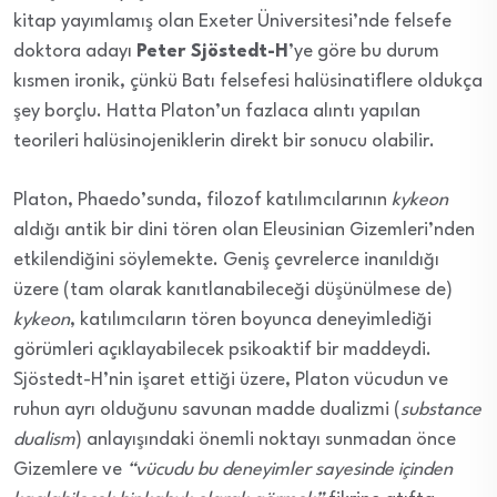
kitap yayımlamış olan Exeter Üniversitesi’nde felsefe
doktora adayı
Peter Sjöstedt-H
’ye göre bu durum
kısmen ironik, çünkü Batı felsefesi halüsinatiflere oldukça
şey borçlu. Hatta Platon’un fazlaca alıntı yapılan
teorileri halüsinojeniklerin direkt bir sonucu olabilir.
Platon, Phaedo’sunda, filozof katılımcılarının
kykeon
aldığı antik bir dini tören olan Eleusinian Gizemleri’nden
etkilendiğini söylemekte. Geniş çevrelerce inanıldığı
üzere (tam olarak kanıtlanabileceği düşünülmese de)
kykeon
, katılımcıların tören boyunca deneyimlediği
görümleri açıklayabilecek psikoaktif bir maddeydi.
Sjöstedt-H’nin işaret ettiği üzere, Platon vücudun ve
ruhun ayrı olduğunu savunan madde dualizmi (
substance
dualism
) anlayışındaki önemli noktayı sunmadan önce
Gizemlere ve
“vücudu bu deneyimler sayesinde içinden