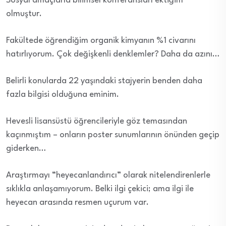
Sosyal amaçlarla bilimsel konferansları ektiğim
olmuştur.
Fakültede öğrendiğim organik kimyanın %1 civarını
hatırlıyorum. Çok değişkenli denklemler? Daha da azını…
Belirli konularda 22 yaşındaki stajyerin benden daha
fazla bilgisi olduğuna eminim.
Hevesli lisansüstü öğrencileriyle göz temasından
kaçınmıştım – onların poster sunumlarının önünden geçip
giderken…
Araştırmayı “heyecanlandırıcı” olarak nitelendirenlerle
sıklıkla anlaşamıyorum. Belki ilgi çekici; ama ilgi ile
heyecan arasında resmen uçurum var.