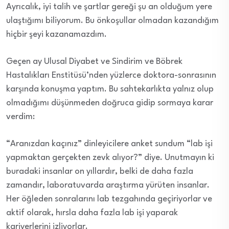
Ayrıcalık, iyi talih ve şartlar gereği şu an olduğum yere
ulaştığımı biliyorum. Bu önkoşullar olmadan kazandığım
hiçbir şeyi kazanamazdım.
Geçen ay Ulusal Diyabet ve Sindirim ve Böbrek
Hastalıkları Enstitüsü’nden yüzlerce doktora-sonrasının
karşında konuşma yaptım. Bu sahtekarlıkta yalnız olup
olmadığımı düşünmeden doğruca gidip sormaya karar
verdim:
“Aranızdan kaçınız” dinleyicilere anket sundum “lab işi
yapmaktan gerçekten zevk alıyor?” diye. Unutmayın ki
buradaki insanlar on yıllardır, belki de daha fazla
zamandır, laboratuvarda araştırma yürüten insanlar.
Her öğleden sonralarını lab tezgahında geçiriyorlar ve
aktif olarak, hırsla daha fazla lab işi yaparak
kariyerlerini izliyorlar.